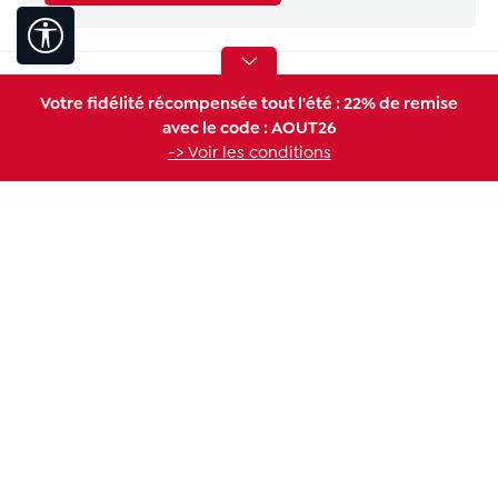
Afficher la barre d'outils
Conseils de nos experts
Votre fidélité récompensée tout l'été : 22% de remise
avec le code : AOUT26
-> Voir les conditions
Informations
*Tous les prix incluent la TVA plus les
frais d'expédition
, sauf
indication contraire.
Déclaration d'accessibilité