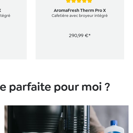
Note moyenne de 4.8 sur 5 étoiles
X
AromaFresh Therm Pro X
ntégré
Cafetiére avec broyeur intégré
290,99 €*
le parfaite pour moi ?