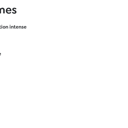
ômes
ion intense
e