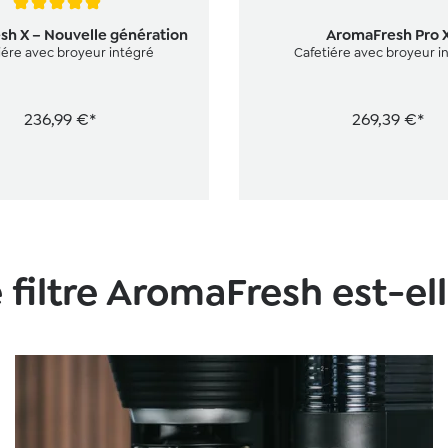
ne de 5 sur 5 étoiles
h X – Nouvelle génération
AromaFresh Pro 
iére avec broyeur intégré
Cafetiére avec broyeur i
236,99 €*
269,39 €*
 filtre AromaFresh est-el