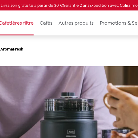
Livraison gratuite à partir de 30 €
Garantie 2 ans
Expédition avec Colissimo
Cafetières filtre
Cafés
Autres produits
Promotions & Se
AromaFresh