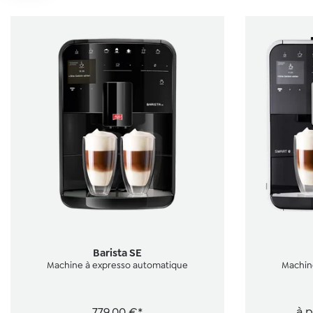
Note moyenn
Barista SE
Machine à expresso automatique
Machin
779,00 €*
à p