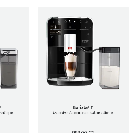
étoiles
®
Barista® T
matique
Machine à expresso automatique
999,00 €*