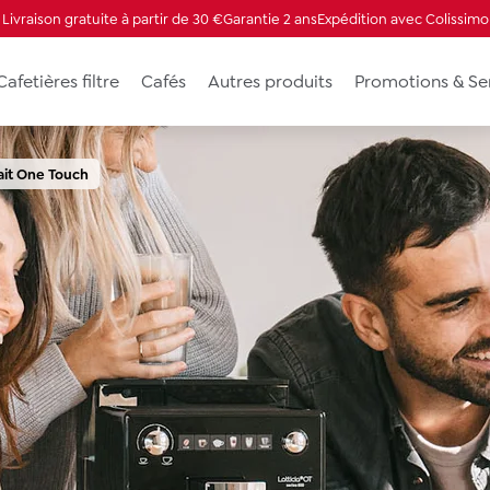
Livraison gratuite à partir de 30 €
Garantie 2 ans
Expédition avec Colissimo
Cafetières filtre
Cafés
Autres produits
Promotions & Se
ait One Touch