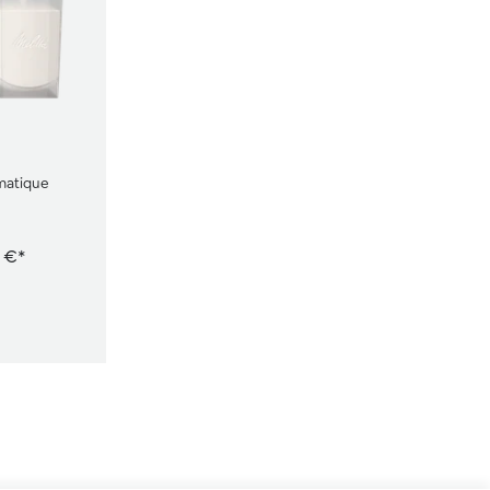
oiles
matique
 €*