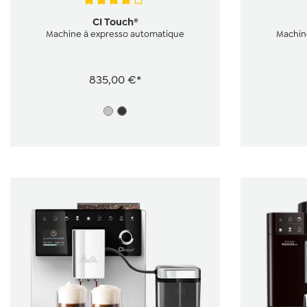
Note moyenne de 4 sur 5 étoiles
CI Touch®
Machine à expresso automatique
Machin
835,00 €*