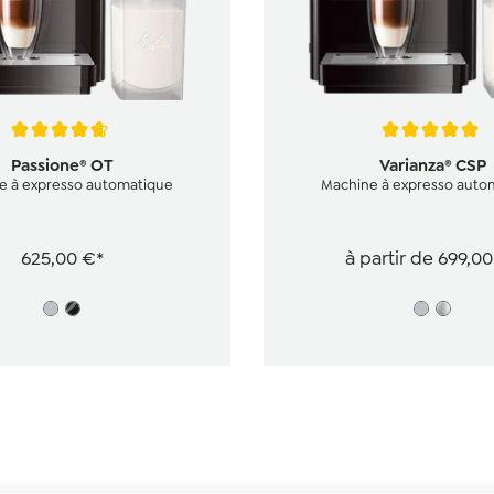
e de 4.8 sur 5 étoiles
Note moyenne de 5 sur 5 ét
Passione® OT
Varianza® CSP
e à expresso automatique
Machine à expresso auto
625,00 €*
à partir de
699,00