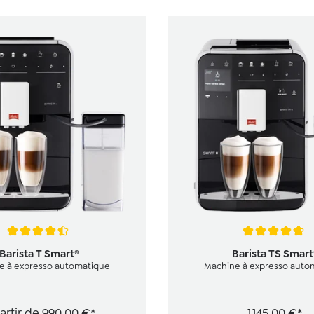
e de 4.6 sur 5 étoiles
Note moyenne de 4.8 sur 5 
Barista T Smart®
Barista TS Smart
e à expresso automatique
Machine à expresso auto
artir de
990,00 €*
1 145,00 €*