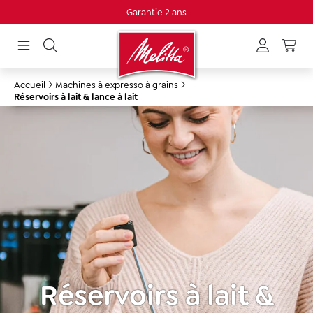
Garantie 2 ans
tenu principal
Accueil
Machines à expresso à grains
Réservoirs à lait & lance à lait
Réservoirs à lait &