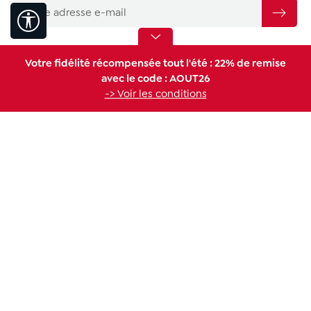
Afficher la barre d'outils
Votre fidélité récompensée tout l'été : 22% de remise
Assistance
avec le code : AOUT26
-> Voir les conditions
Contactez-nous :
Par email :
serviceconso@melitta.fr
Renoncer au contrat
Conseils de nos experts
Informations