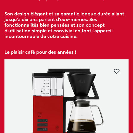
Son design élégant et sa garantie longue durée allant
jusqu'à dix ans parlent d'eux-mêmes. Ses
fonctionnalités bien pensées et son concept
d'utilisation simple et convivial en font l'appareil
incontournable de votre cuisine.
Le plaisir café pour des années !