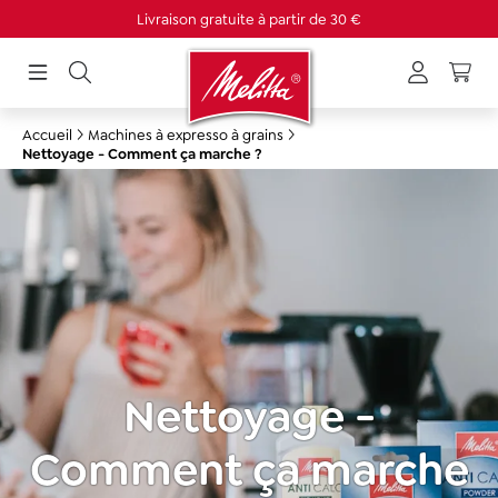
Livraison gratuite à partir de 30 €
tenu principal
Accueil
Machines à expresso à grains
Nettoyage - Comment ça marche ?
Nettoyage -
Comment ça marche