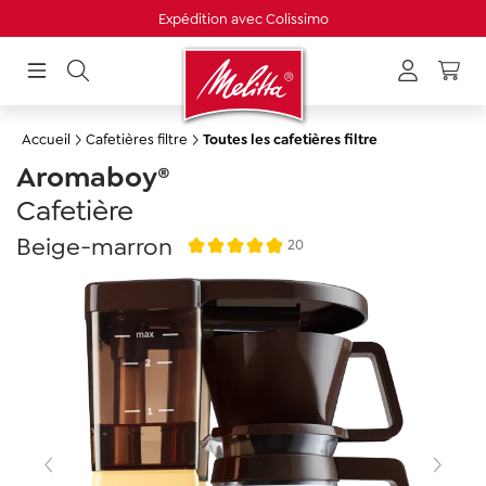
Livraison gratuite à partir de 30 €
Expédition avec Colissimo
tenu principal
Accueil
Cafetières filtre
Toutes les cafetières filtre
Aromaboy®
Cafetière
Beige-marron
20
Note moyenne de 4.9 sur 5 étoiles
Ignorer la galerie d'images