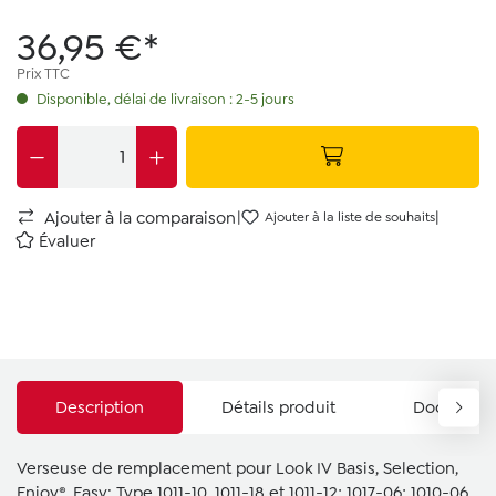
36,95 €*
Prix TTC
Disponible, délai de livraison : 2-5 jours
|
|
Ajouter à la comparaison
Ajouter à la liste de souhaits
Évaluer
Description
Détails produit
Documents
Verseuse de remplacement pour Look IV Basis, Selection,
Enjoy®, Easy: Type 1011-10, 1011-18 et 1011-12; 1017-06; 1010-06.