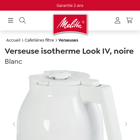
Garantie 2 ans
tenu principal
Accueil
Cafetières filtre
Verseuses
Verseuse isotherme Look IV, noire
Blanc
Ignorer la galerie d'images