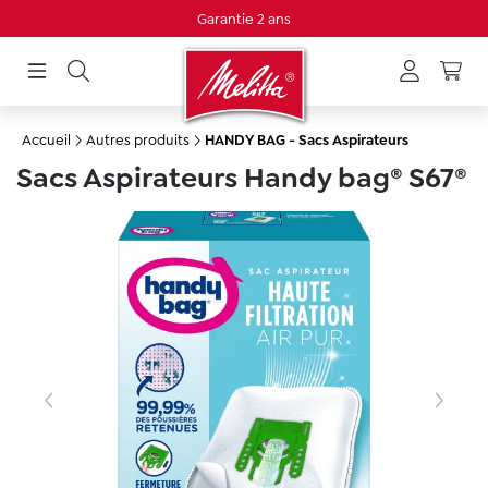
Garantie 2 ans
tenu principal
Accueil
Autres produits
HANDY BAG - Sacs Aspirateurs
Sacs Aspirateurs Handy bag® S67®
Ignorer la galerie d'images