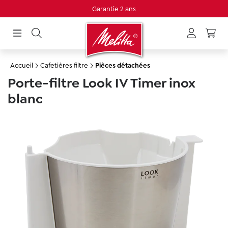
Garantie 2 ans
tenu principal
Accueil
Cafetières filtre
Pièces détachées
Porte-filtre Look IV Timer inox
blanc
Ignorer la galerie d'images