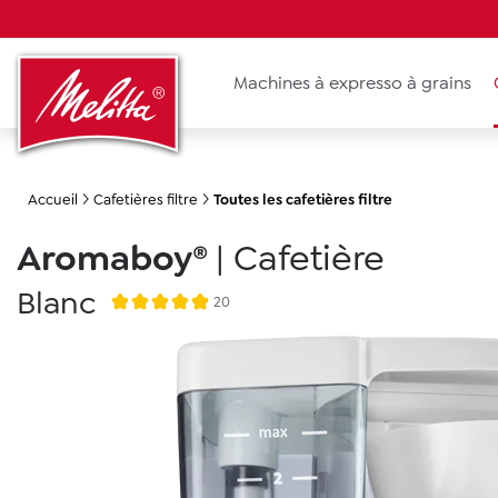
recherche
Passer à la navigation principale
Machines à expresso à grains
Accueil
Cafetières filtre
Toutes les cafetières filtre
Aromaboy®
|
Cafetière
Blanc
20
Note moyenne de 4.9 sur 5 étoiles
Ignorer la galerie d'images