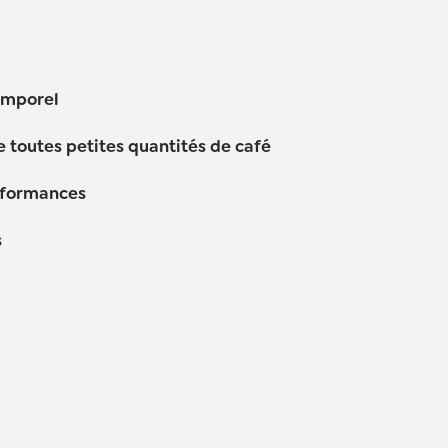
emporel
 toutes petites quantités de café
rformances
s