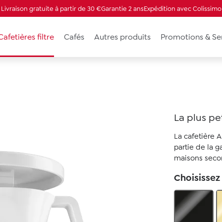
Livraison gratuite à partir de 30 €
Garantie 2 ans
Expédition avec Colissimo
Cafetières filtre
Cafés
Autres produits
Promotions & Se
La plus pet
La cafetière 
partie de la g
maisons secon
Choisissez