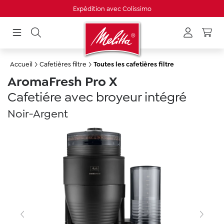
Livraison gratuite à partir de 30 €
tenu principal
Accueil
Cafetières filtre
Toutes les cafetières filtre
AromaFresh Pro X
Cafetiére avec broyeur intégré
Noir-Argent
Ignorer la galerie d'images