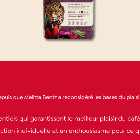
depuis que Melitta Bentz a reconsidéré les bases du plais
tiels qui garantissent le meilleur plaisir du café
faction individuelle et un enthousiasme pour ce 