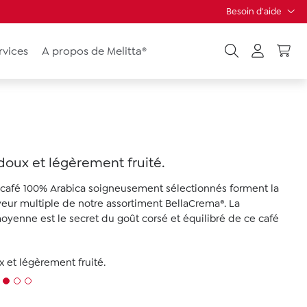
Besoin d'aide
rvices
A propos de Melitta®
 doux et légèrement fruité.
 café 100% Arabica soigneusement sélectionnés forment la
veur multiple de notre assortiment BellaCrema®. La
moyenne est le secret du goût corsé et équilibré de ce café
x et légèrement fruité.