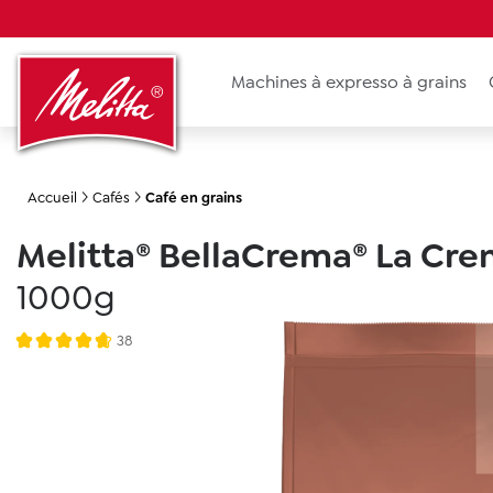
recherche
Passer à la navigation principale
Machines à expresso à grains
Accueil
Cafés
Café en grains
Melitta® BellaCrema® La Cr
1000g
Ignorer la galerie d'images
38
Note moyenne de 4.7 sur 5 étoiles