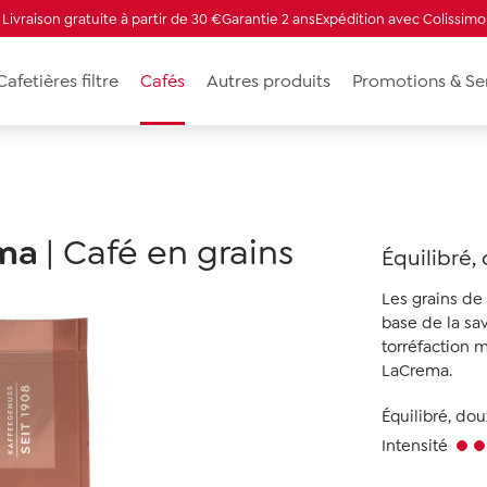
Livraison gratuite à partir de 30 €
Garantie 2 ans
Expédition avec Colissimo
Cafetières filtre
Cafés
Autres produits
Promotions & Se
ema
|
Café en grains
Équilibré,
Les grains de
base de la sa
torréfaction 
LaCrema.
Équilibré, dou
Intensité