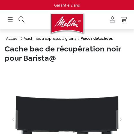
Garantie 2 ans
tenu principal
Accueil
Machines à expresso à grains
Pièces détachées
Cache bac de récupération noir
pour Barista@
Ignorer la galerie d'images