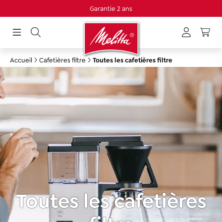
Garantie 2 ans
tenu principal
Accueil
Cafetières filtre
Toutes les cafetières filtre
Toutes les cafetières