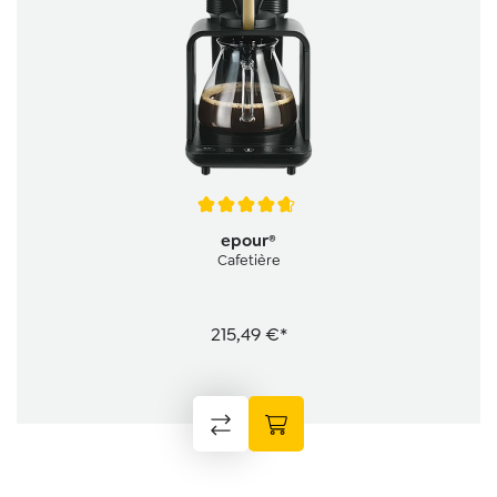
Note moyenne de 4.6 sur 5 étoiles
epour®
Cafetière
215,49 €*